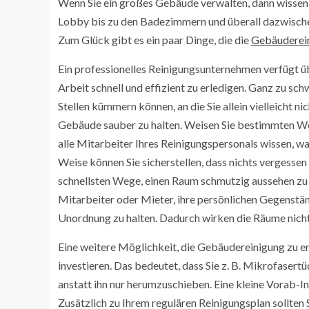
Wenn Sie ein großes Gebäude verwalten, dann wissen Si
Lobby bis zu den Badezimmern und überall dazwische
Zum Glück gibt es ein paar Dinge, die die
Gebäuderein
Ein professionelles Reinigungsunternehmen verfügt ü
Arbeit schnell und effizient zu erledigen. Ganz zu sc
Stellen kümmern können, an die Sie allein vielleicht n
Gebäude sauber zu halten. Weisen Sie bestimmten Wo
alle Mitarbeiter Ihres Reinigungspersonals wissen, wa
Weise können Sie sicherstellen, dass nichts vergessen
schnellsten Wege, einen Raum schmutzig aussehen zu l
Mitarbeiter oder Mieter, ihre persönlichen Gegenst
Unordnung zu halten. Dadurch wirken die Räume nicht n
Eine weitere Möglichkeit, die Gebäudereinigung zu er
investieren. Das bedeutet, dass Sie z. B. Mikrofaser
anstatt ihn nur herumzuschieben. Eine kleine Vorab-In
Zusätzlich zu Ihrem regulären Reinigungsplan sollten