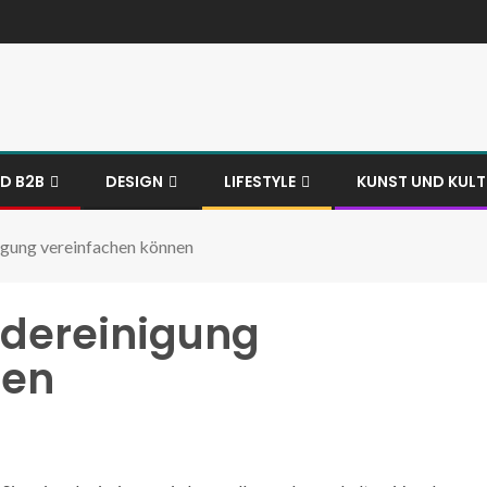
ND B2B
DESIGN
LIFESTYLE
KUNST UND KUL
igung vereinfachen können
udereinigung
nen