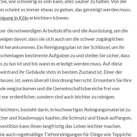
e, wie schwierig es sein kann, alles sauber zu halten. Von der
n scheint es immer etwas zu geben, das gereinigt werden muss.
igung in Köln
erleichtern können.
ber die notwendigen Arbeitskräfte und die Ausrüstung, um die
hweigen davon, dass sie sich auch um die schwer zugänglichen
icht herankommen. Ein Reinigungsplan ist der Schlüssel, um Ihr
chentagen bestimmte Aufgaben zu und stellen Sie sicher, dass
s zu tun ist und bis wann es erledigt werden muss. Auf diese
 wird und Ihr Gebäude stets in bestem Zustand ist. Einer der
assen, ist, wenn überall Unordnung herrscht. Ermuntern Sie Ihre
ände wegzuräumen und die Gemeinschaftsbereiche frei von
ur ordentlicher, sondern sind auch leichter zu reinigen.
leichtern, besteht darin, in hochwertiges Reinigungsmaterial zu
tücher und Staubmopps kaufen, die Schmutz und Staub auffangen,
vestition kann Ihnen langfristig das Leben leichter machen.
 Sie auch regelmäßige Tiefenreinigungen für Dinge wie Teppiche